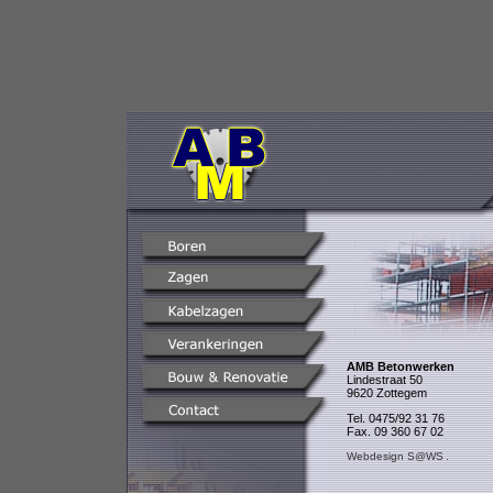
AMB Betonwerken
Lindestraat 50
9620 Zottegem
Tel. 0475/92 31 76
Fax. 09 360 67 02
Webdesign S@WS